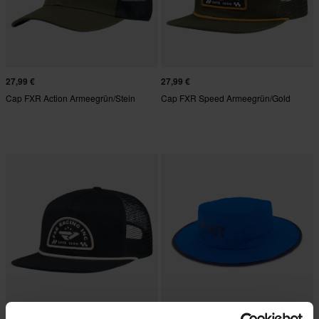
27,99 €
27,99 €
Cap FXR Action Armeegrün/Stein
Cap FXR Speed Armeegrün/Gold