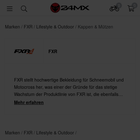
0
0
Marken
FXR
Lifestyle & Outdoor
Kappen & Mützen
FXR
FXR stellt hochwertige Bekleidung für Schneemobil und
Motocross her, was einer der Gründe für das stetige
Wachstum der Produktlinie von FXR ist, die ebenfalls
immer erweitert wird. Jedes Jahr gibt es neue und
Mehr erfahren
verbesserte Produkte und bereits existierende, beliebte
Produkte werden weiterentwickelt. In den letzten Jahren
hat farbenfrohe Bekleidung den Markt beherrscht.
Marken
FXR
Lifestyle & Outdoor