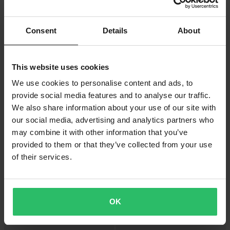
27,99 €
29,50 €
Cap FXR Speed Schwarz/Stein
FXR Attack Boonie Hat
Blau/Marineblau
Consent
Details
About
This website uses cookies
We use cookies to personalise content and ads, to
provide social media features and to analyse our traffic.
We also share information about your use of our site with
our social media, advertising and analytics partners who
may combine it with other information that you’ve
provided to them or that they’ve collected from your use
of their services.
29,50 €
29,50 €
Hut FXR Attack Boonie Kinder
Hut FXR Attack Boonie Kinder
Weiß/Bermuda
Schwarz/Grau
OK